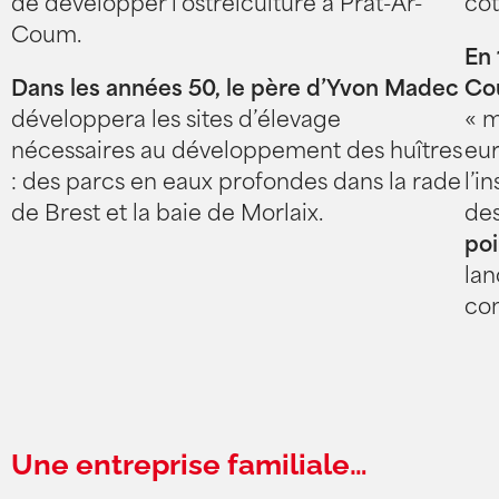
de développer l’ostréiculture à Prat-Ar-
côt
Coum.
En 
Dans les années 50, le père d’Yvon Madec
Co
développera les sites d’élevage
« m
nécessaires au développement des huîtres
eur
: des parcs en eaux profondes dans la rade
l’i
de Brest et la baie de Morlaix.
des
poi
lan
com
Une entreprise familiale…