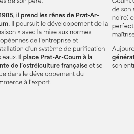
és de son père.
Coum. 
de son 
1985, il prend les rênes de Prat-Ar-
noire) e
um.
Il poursuit le développement de la
perfect
aison » avec la mise aux normes
maîtrise
opéennes de l’entreprise et
nstallation d’un système de purification
Aujourd’
 eaux.
Il place Prat-Ar-Coum à la
générat
nte de l’ostréiculture française
et se
son ent
ce dans le développement du
merce à l’export.