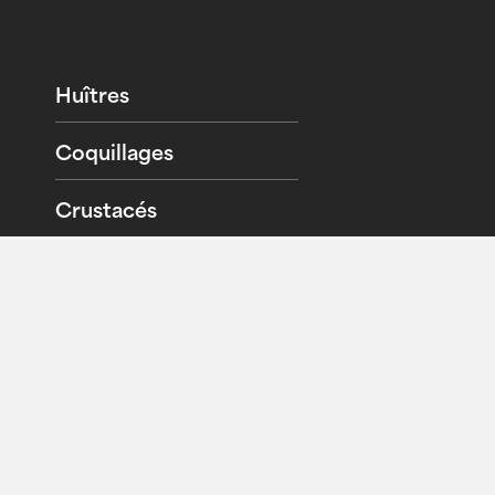
Huîtres
Coquillages
Crustacés
Plateaux / Colis
Sites amis
Newsletter