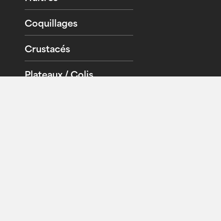
Coquillages
Crustacés
Plateaux / Colis
Sites amis
Newsletter
Recevez nos actualités directement dans votre
boîte mail