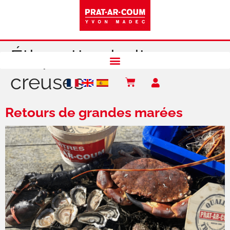
Étiquette :
huitres
creuses
Retours de grandes marées