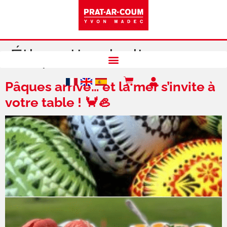
Étiquette :
huitres
Pâques arrive… et la mer s’invite à
votre table ! 🦀🦪