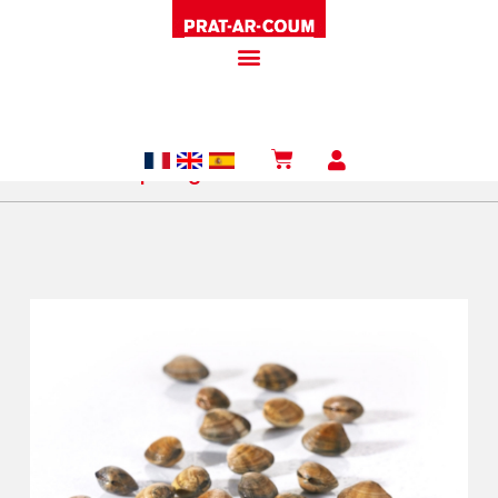
Accueil
/
Coquillages
/ Palourdes